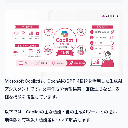
•
受講形式が自分に合っているか確認する
•
サポート体制の充実度をチェックする
•
受講料と給付金制度の有無を比較する
•
受講生の口コミや実績を確認する
•
Microsoft 365製品との連携スキルが学べるかチェック
する
4
.
【口コミ付き】Copilotの学習に最適なスクール10選
•
バイテック生成AI（byTech）
•
侍エンジニア
•
DMM 生成AI CAMP 学び放題
Microsoft Copilotは、OpenAIのGPT-4技術を活用した生成AI
•
ユースフル
アシスタントです。文章作成や情報検索・画像生成など、多
•
インソース
様な機能を搭載しています。
•
Udemy
以下では、Copilotの主な機能・他の生成AIツールとの違い・
•
トレノケート
無料版と有料版の機能差について解説します。
•
大塚商会