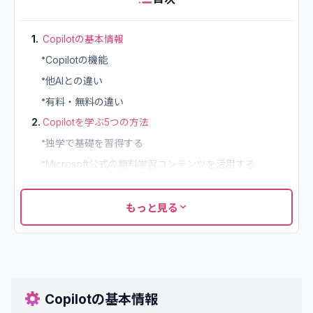
1
.
Copilotの基本情報
•
Copilotの機能
•
他AIとの違い
•
有料・無料の違い
2
.
Copilotを学ぶ5つの方法
•
独学で基礎を習得する
•
Microsoft公式の無料学習コンテンツを活用する
•
オンラインスクールで体系的に学ぶ
•
企業向け研修プログラムを受講する
もっと見る
•
書籍や動画教材で自分のペースで学習する
3
.
Copilotスクールを選定する7つのコツ
•
学習目的に合ったカリキュラムが用意されているか確認
する
Copilotの基本情報
•
実務で使えるスキルが身につくカリキュラムか見極める