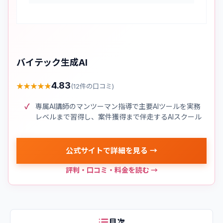
バイテック生成AI
4.83
★
★
★
★
★
★
★
★
★
★
(
12
件の口コミ)
専属AI講師のマンツーマン指導で主要AIツールを実務
レベルまで習得し、案件獲得まで伴走するAIスクール
公式サイトで詳細を見る →
評判・口コミ・料金を読む →
目次