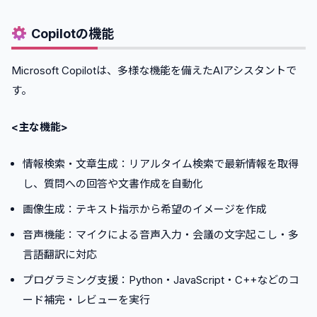
•
SHIFT AI
5
.
Copilotスクールに関するよくある質問
Copilotの機能
•
Copilotは完全初心者でも学べますか?
•
Microsoft Copilotは、多様な機能を備えたAIアシスタントで
Copilotの学習にどのくらいの期間が必要ですか?
す。
•
Copilotスクールは給付金を利用できますか?
•
法人でCopilot研修を導入するメリットは何ですか?
<主な機能>
•
Copilotの無料版と有料版ではどちらを学ぶべきですか?
6
.
まとめ
情報検索・文章生成：リアルタイム検索で最新情報を取得
し、質問への回答や文書作成を自動化
画像生成：テキスト指示から希望のイメージを作成
音声機能：マイクによる音声入力・会議の文字起こし・多
言語翻訳に対応
プログラミング支援：Python・JavaScript・C++などのコ
ード補完・レビューを実行