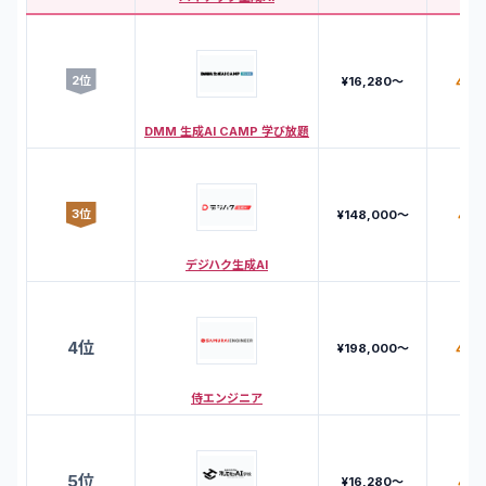
2
位
4.6
¥16,280〜
DMM 生成AI CAMP 学び放題
3
位
4.7
¥148,000〜
デジハク生成AI
4
位
4.3
¥198,000〜
侍エンジニア
5
位
4.5
¥16,280〜