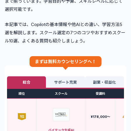
まで揃っています。学習目的や予算、スキルレベルに応じて
選択可能です。
本記事では、Copilotの基本情報や他AIとの違い、学習方法5
選を解説します。スクール選定の7つのコツやおすすめスクー
ル10選、よくある質問も紹介しましょう。
まずは無料カウンセリングへ！
総合
サポート充実
副業・収益化
順位
スクール
受講料
評
1
位
4.8
¥178,000〜
バイテック生成AI