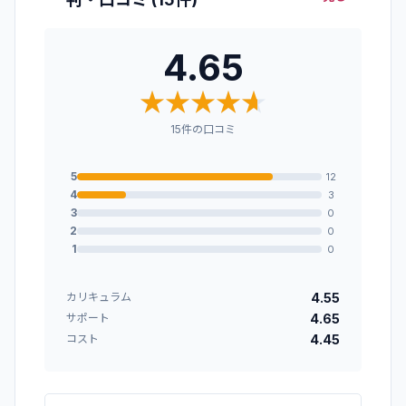
4.65
★
★
★
★
★
★
★
★
★
★
15
件の口コミ
5
12
4
3
3
0
2
0
1
0
4.55
カリキュラム
4.65
サポート
4.45
コスト