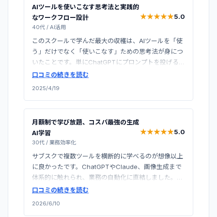
AIツールを使いこなす思考法と実践的
★
★
★
★
★
★
★
★
★
★
5.0
なワークフロー設計
40代
/
AI活用
このスクールで学んだ最大の収穫は、AIツールを「使
う」だけでなく「使いこなす」ための思考法が身につ
いたことです。単にChatGPTにプロンプトを投げるの
ではなく、目的に応じて最適なツールを選択し、効率
口コミの続きを読む
的なワークフローを設計できるようになりました。
2025/4/19
Midjourney、Stable Diffusion、Claudeなど複数のAI
ツールを横断的に学べたのも大きな価値でした。受講
仲間とのコミュニティも活発で、修了後も継続的に情
月額制で学び放題、コスパ最強の生成
報交換できる人脈が得られたのも嬉しい副産物です。
★
★
★
★
★
★
★
★
★
★
5.0
AI学習
30代
/
業務効率化
サブスクで複数ツールを横断的に学べるのが想像以上
に良かったです。ChatGPTやClaude、画像生成まで
体系的に触れられ、業務の自動化に直結しました。質
問対応も早く、忙しい社会人でも続けやすい設計でし
口コミの続きを読む
た。
2026/6/10