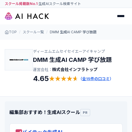
スクール掲載数No.1
生成AIスクール検索サイト
TOP
/
スクール一覧
/
DMM 生成AI CAMP 学び放題
ディーエムエムセイセイエーアイキャンプ
DMM 生成AI CAMP 学び放題
株式会社インフラトップ
運営会社：
4.65
★
★
★
★
★
★
★
★
★
★
（
全
15
件の口コミ
）
編集部おすすめ！生成AIスクール
PR