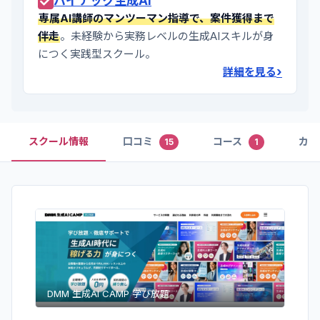
バイテック生成AI
専属AI講師のマンツーマン指導で、案件獲得まで
伴走
。未経験から実務レベルの生成AIスキルが身
につく実践型スクール。
›
詳細を見る
スクール情報
口コミ
コース
カリ
15
1
DMM 生成AI CAMP 学び放題