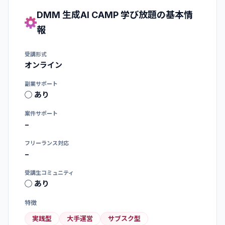
DMM 生成AI CAMP 学び放題
の基本情
報
受講形式
オンライン
副業サポート
◯ あり
案件サポート
−
フリーランス対応
−
受講生コミュニティ
◯ あり
特徴
実践型
大手運営
サブスク型