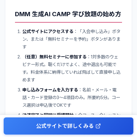
DMM 生成AI CAMP 学び放題の始め方
公式サイトにアクセスする
：「入会申し込み」ボタ
ン、または「無料セミナーを予約」ボタンがありま
す
（任意）無料セミナーに参加する
：1対多数のウェ
ビナー形式。聴くだけでよく、途中退出も可能で
す。料金体系に納得していれば飛ばして直接申し込
めます
申し込みフォームを入力する
：名前・メール・電
話・カード登録の3〜4項目のみ。所要約5分。コー
ス選択は申込後でOKです
決済完了と同時に受講開始
：全コース・全レッスン
にアクセスできるようになります
公式サイトで詳しくみる
コミュニティに参加し、コースを選ぶ
：目的が決ま