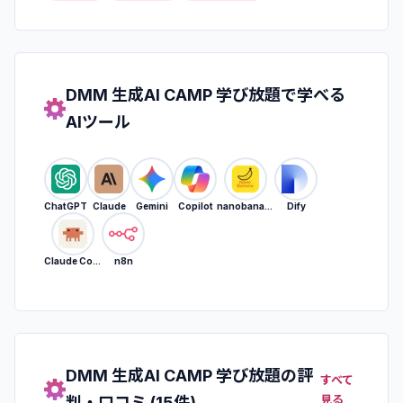
DMM 生成AI CAMP 学び放題
で学べる
AIツール
ChatGPT
Claude
Gemini
Copilot
nanobanana
Dify
Claude Code
n8n
DMM 生成AI CAMP 学び放題
の評
すべて
見る
判・口コミ (
15
件)