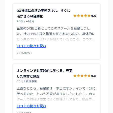
DX推進に必須の実務スキル、すぐに
★
★
★
★
★
★
★
★
★
★
4.9
活かせるAI自動化
40代
/
AI活用
企業のDX担当者としてこのスクールを受講しまし
た。社内でのAI導入推進を任されたものの、具体的に
どう進めていけばいいか悩んでいたところ、このスク
ールのカリキュラムが実務に即した内容で非常に参考
口コミの続きを読む
になりました。ChatGPTの業務活用はもちろん、Dify
2025/12/20
やMakeを使った自動化ワークフローの構築方法も学
べ、受講後すぐに社内のFAQ対応を自動化するプロジ
ェクトを立ち上げることができました。投資対効果は
オンラインでも実践的に学べる、充実
非常に高いと感じています。
★
★
★
★
★
★
★
★
★
★
4.8
した教材と課題
50代
/
新規事業
正直なところ、受講前は「本当にオンラインで十分に
学べるのか」という不安がありました。しかしこのス
クールの教材は非常によく整理されており、動画コン
テンツも高品質で、対面授業と遜色ない学習体験がで
口コミの続きを読む
きました。特に印象的だったのは実践課題の豊富さ
2025/4/14