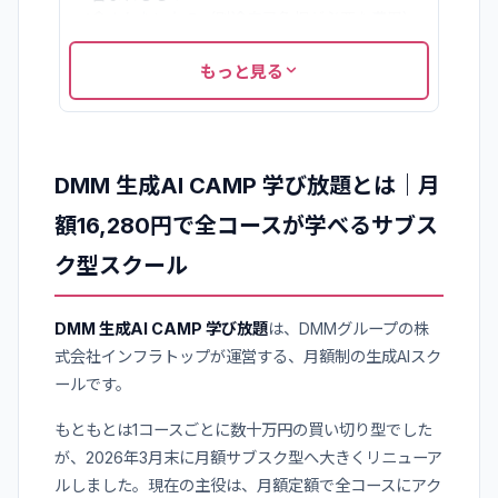
•
含まれないもの（別途自己負担が必要な費用）
•
支払いはクレジットカードのみ
•
【重要】学び放題プランはリスキリング補助金
もっと見る
の対象外
4
.
DMM 生成AI CAMP 学び放題のコース｜全16コー
ス
•
基礎・職種別（プロンプト活用系）
DMM 生成AI CAMP 学び放題とは｜月
•
ツール別・開発系
5
.
DMM 生成AI CAMP 学び放題をおすすめできる
額16,280円で全コースが学べるサブス
人・できない人
•
おすすめできる人
ク型スクール
•
おすすめできない人
6
.
DMM 生成AI CAMP 学び放題を始める前に確認す
DMM 生成AI CAMP 学び放題
は、DMMグループの株
べきこと
•
1. 補助金が使えるプランかどうか
式会社インフラトップが運営する、月額制の生成AIスク
•
2. AIツールの利用料を含めた月額総額
ールです。
•
3. 解約のタイミング
•
4. 自分が受けたいコースのサポート形式
もともとは1コースごとに数十万円の買い切り型でした
7
.
DMM 生成AI CAMP 学び放題の始め方
が、2026年3月末に月額サブスク型へ大きくリニューア
8
.
まとめ｜「まず試したい初心者」に向いた、補助
ルしました。現在の主役は、月額定額で全コースにアク
金なしの月額プラン