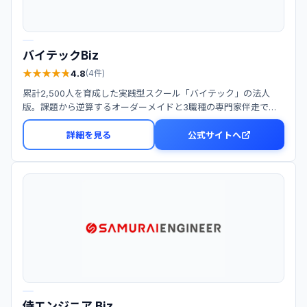
バイテックBiz
★
★
★
★
★
★
★
★
★
★
4.8
(
4
件)
累計2,500人を育成した実践型スクール「バイテック」の法人
版。課題から逆算するオーダーメイドと3職種の専門家伴走で組
織全体へAIを定着させる。
詳細を見る
公式サイトへ
侍エンジニア Biz