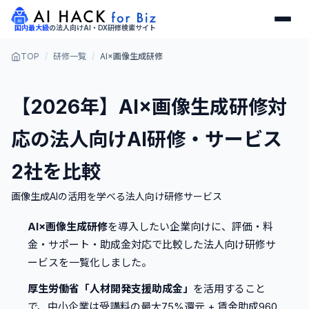
国内最大級
の
法人向けAI・DX研修検索サイト
TOP
/
研修一覧
/
AI×画像生成研修
【2026年】
AI×画像生成研修
対
応の法人向けAI研修・サービス
2
社を比較
画像生成AIの活用を学べる法人向け研修サービス
AI×画像生成研修
を導入したい企業向けに、評価・料
金・サポート・助成金対応で比較した法人向け研修サ
ービスを一覧化しました。
厚生労働省「人材開発支援助成金」
を活用すること
で、中小企業は受講料の最大75%還元 + 賃金助成960