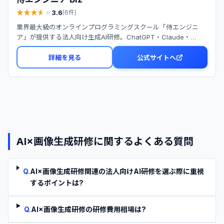
★
★
★
★
★
★
★
★
★
★
3.6
(
6
件)
業界最大級のオンラインプログラミングスクール「侍エンジニ
ア」が提供する法人向け生成AI研修。ChatGPT・Claude・
Gemini・Copilot・Difyなど複数の主要AIツールに対応し、現役
エンジニア講師による1対1メンター指導と導入伴走支援で社内の
詳細を見る
公式サイトへ
AI活用を実装レベルまで定着させます。
AI×画像生成研修
に関するよくある質問
Q.
AI×画像生成研修関連の法人向けAI研修を選ぶ際に重視
するポイントは?
Q.
AI×画像生成研修の研修費用相場は?