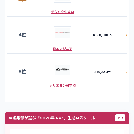
デジハク生成AI
4
位
4.3
¥198,000〜
侍エンジニア
5
位
4.5
¥16,280〜
ホリエモンAI学校
👑
編集部が選ぶ「2026年 No.1」生成AIスクール
PR