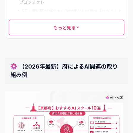
プロジェクト
•
JST・産総研が推進する次世代AI人材育成プログラムと
の連携
2
.
【5つの視点】京都府でのAIスクールの比較・選定ポイン
もっと見る
ト
•
AIを学ぶ目的を明確にする
•
受講スタイルを決める
•
学習サポート・メンタリング体制を比較する
【2026年最新】府によるAI関連の取り
•
受講料支援制度が使えるか確認する
組み例
•
就職・転職サポートの充実度を見る
3
.
京都府でおすすめのAIスクール10選
•
バイテック生成AI（byTech）
•
Winスクール
•
ヒューマンアカデミー
•
ホリエモンAI学校
•
侍エンジニア