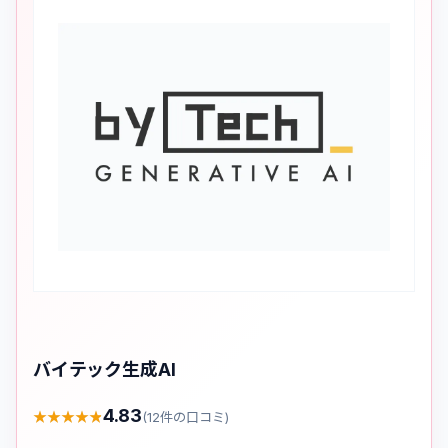
バイテック生成AI
4.83
★
★
★
★
★
★
★
★
★
★
(
12
件の口コミ)