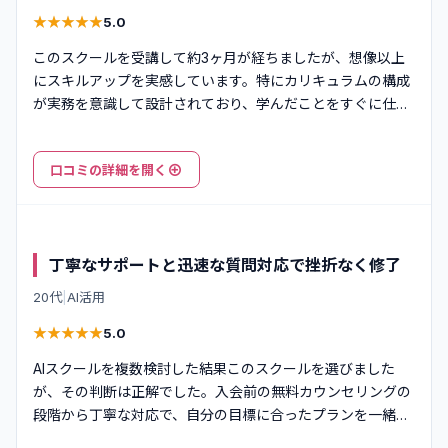
★
★
★
★
★
★
★
★
★
★
5.0
このスクールを受講して約3ヶ月が経ちましたが、想像以上
にスキルアップを実感しています。特にカリキュラムの構成
が実務を意識して設計されており、学んだことをすぐに仕事
の現場で活用できる点が素晴らしいです。講師の方も現役で
活躍されている方が多く、教科書的な知識だけでなく、実際
⊕
口コミの詳細を開く
のプロジェクトで直面する課題や解決策についても具体的に
教えていただけました。受講料は決して安くはありません
が、得られるスキルとキャリアの可能性を考えると、十分に
価値のある投資だったと感じています。
丁寧なサポートと迅速な質問対応で挫折なく修了
20代
|
AI活用
★
★
★
★
★
★
★
★
★
★
5.0
AIスクールを複数検討した結果このスクールを選びました
が、その判断は正解でした。入会前の無料カウンセリングの
段階から丁寧な対応で、自分の目標に合ったプランを一緒に
考えてくれました。学習を進める中で壁にぶつかることもあ