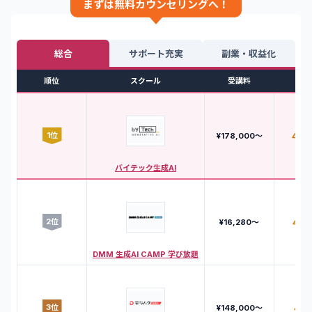
まずは無料カウンセリングへ！
総合
サポート充実
副業・収益化
順位
スクール
受講料
評
1
位
4.8
¥178,000〜
バイテック生成AI
2
位
4.6
¥16,280〜
DMM 生成AI CAMP 学び放題
3
位
4.7
¥148,000〜