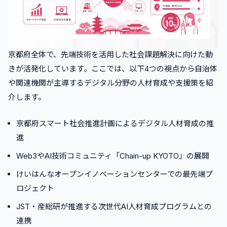
•
SHIFT AI
•
DMM 生成AI CAMP 学び放題
•
キカガク
京都府全体で、先端技術を活用した社会課題解決に向けた動
•
ライフシフトラボ
きが活発化しています。ここでは、以下4つの視点から自治体
•
AI Academy
や関連機関が主導するデジタル分野の人材育成や支援策を紹
4
.
【FAQ】京都府のAIスクールに関するよくある質問
介します。
•
京都府でAIを学ぶ際は通学・オンラインどちらがおすす
めですか？
京都府スマート社会推進計画によるデジタル人材育成の推
•
独学とAIスクールではどちらが効率的に学習できます
進
か？
•
AIスクールの受講にかかる費用はどれくらいですか？
Web3やAI技術コミュニティ「Chain-up KYOTO」の展開
•
未経験からでもAIスキルを習得して転職できますか？
けいはんなオープンイノベーションセンターでの最先端プ
•
AI関連職種の年収目安はどれくらいですか？
ロジェクト
5
.
まとめ
JST・産総研が推進する次世代AI人材育成プログラムとの
連携