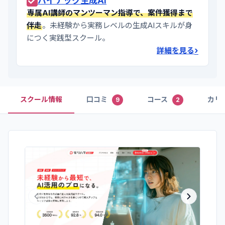
バイテック生成AI
専属AI講師のマンツーマン指導で、案件獲得まで
伴走
。未経験から実務レベルの生成AIスキルが身
につく実践型スクール。
›
詳細を見る
スクール情報
口コミ
コース
カリ
9
2