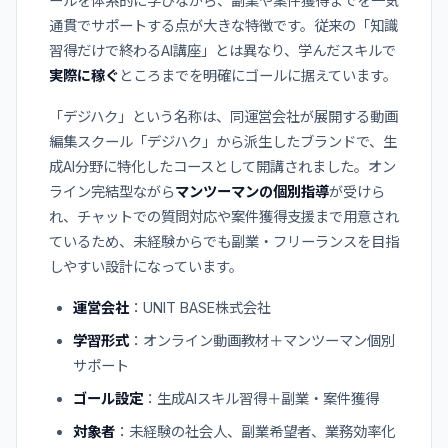
ールを体系的に学びながら、副業や案件獲得までを一気
通貫でサポートする点が大きな特徴です。従来の「知識
習得だけで終わるAI講座」とは異なり、学んだスキルで
実際に稼ぐ
ところまでを明確にゴールに据えています。
「デジハク」という名称は、同運営会社が展開する動画
編集スクール「デジハク」から派生したブランドで、生
成AI分野に特化したコースとして開講されました。オン
ライン完結型ながら
マンツーマンの個別指導
が受けら
れ、チャットでの質問対応や案件獲得支援まで用意され
ているため、未経験からでも副業・フリーランスを目指
しやすい設計になっています。
運営会社
：UNIT BASE株式会社
学習形式
：オンライン動画教材＋マンツーマン個別
サポート
ゴール設定
：生成AIスキル習得＋副業・案件獲得
対象者
：未経験の社会人、副業希望者、業務効率化