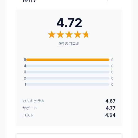
4.72
★
★
★
★
★
★
★
★
★
★
9
件の口コミ
5
9
4
0
3
0
2
0
1
0
4.67
カリキュラム
4.77
サポート
4.64
コスト