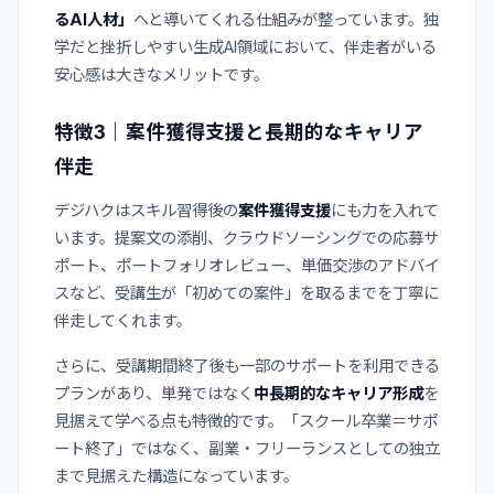
るAI人材」
へと導いてくれる仕組みが整っています。独
学だと挫折しやすい生成AI領域において、伴走者がいる
安心感は大きなメリットです。
特徴3｜案件獲得支援と長期的なキャリア
伴走
デジハクはスキル習得後の
案件獲得支援
にも力を入れて
います。提案文の添削、クラウドソーシングでの応募サ
ポート、ポートフォリオレビュー、単価交渉のアドバイ
スなど、受講生が「初めての案件」を取るまでを丁寧に
伴走してくれます。
さらに、受講期間終了後も一部のサポートを利用できる
プランがあり、単発ではなく
中長期的なキャリア形成
を
見据えて学べる点も特徴的です。「スクール卒業＝サポ
ート終了」ではなく、副業・フリーランスとしての独立
まで見据えた構造になっています。