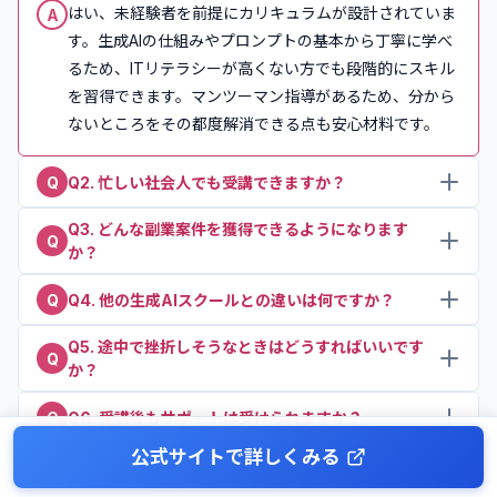
はい、未経験者を前提にカリキュラムが設計されていま
A
す。生成AIの仕組みやプロンプトの基本から丁寧に学べ
るため、ITリテラシーが高くない方でも段階的にスキル
を習得できます。マンツーマン指導があるため、分から
ないところをその都度解消できる点も安心材料です。
Q
Q2. 忙しい社会人でも受講できますか？
Q3. どんな副業案件を獲得できるようになります
オンライン完結型で、動画教材は自分のペースで視聴可
A
Q
か？
能です。マンツーマンレッスンも日程調整がしやすいた
め、平日夜や週末を活用して学習している社会人が多く
Q
Q4. 他の生成AIスクールとの違いは何ですか？
代表的な案件としては、AIライティング代行、画像・バ
A
います。ただし、週数時間の学習時間は確保することが
ナー制作、SNS運用支援、プロンプト設計、AIチャット
Q5. 途中で挫折しそうなときはどうすればいいです
望ましいでしょう。
デジハクは「副業・案件獲得」までを明確にゴールに据
A
Q
ボット構築、業務効率化コンサルなどがあります。単価
か？
えている点が特徴です。知識習得で終わらず、ポートフ
は案件内容や実績によって幅がありますが、ポートフォ
ォリオ制作・提案文添削・案件獲得支援まで含まれてい
リオと提案力を磨くことで継続案件に繋げやすくなりま
Q
Q6. 受講後もサポートは受けられますか？
専属メンターにチャットや面談で相談できるため、学習
A
る点は、他の生成AIスクールと比較しても手厚い部類に
す。
ペースや内容の調整が可能です。モチベーション維持の
公式サイトで詳しくみる
入ります。さらに、動画編集スクール「デジハク」で培
プランによっては、受講期間終了後も教材の閲覧や一部
A
アドバイスや、目標の再設定もサポートしてもらえるの
ったマンツーマン指導のノウハウが生成AI分野にも活か