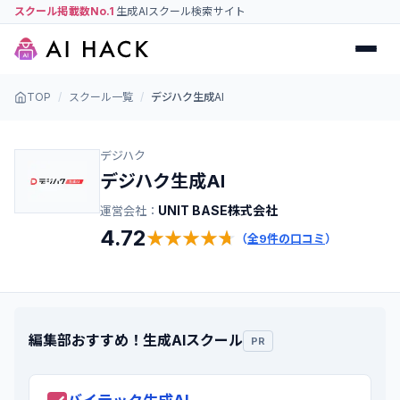
スクール掲載数No.1
生成AIスクール検索サイト
TOP
/
スクール一覧
/
デジハク生成AI
デジハク
デジハク生成AI
UNIT BASE株式会社
運営会社：
4.72
★
★
★
★
★
★
★
★
★
★
（
全
9
件の口コミ
）
編集部おすすめ！生成AIスクール
PR