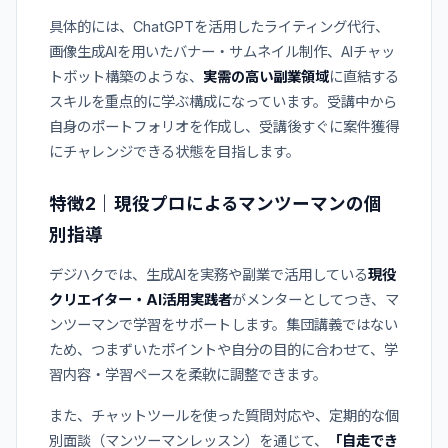
具体的には、ChatGPTを活用したライティング代行、
画像生成AIを用いたバナー・サムネイル制作、AIチャッ
トボット構築のような、
実需の高い副業領域
に直結する
スキルを重点的に学ぶ構成になっています。受講中から
自身のポートフォリオを作成し、受講後すぐに案件獲得
にチャレンジできる状態を目指します。
特徴2｜現役プロによるマンツーマンの個
別指導
デジハクでは、生成AIを実務や副業で活用している
現役
クリエイター・AI活用実践者
がメンターとしてつき、マ
ンツーマンで学習をサポートします。集団講義ではない
ため、つまずいたポイントや自分の目的に合わせて、学
習内容・学習ペースを柔軟に調整できます。
また、チャットツールを使った質問対応や、定期的な個
別面談（マンツーマンレッスン）を通じて、
「自走でき