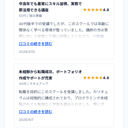
中高年でも着実にスキル習得、実務で
★
★
★
★
★
★
★
★
★
★
4.8
即活用できる講座
50代
/
独立準備
40代後半での受講でしたが、このスクールでは年齢に
関係なく学べる環境が整っていました。講師の方は質
問に対して非常に丁寧に回答してくださり、IT知識が
乏しかった私でも着実にスキルを身につけることがで
口コミの続きを読む
きました。特にChatGPTを活用した業務自動化の方
2026/2/13
法は、日々の仕事で即座に役立っており、上司からも
「最近効率が上がったね」と言われるようになりまし
た。学び直しを迷っている同世代の方にもおすすめし
未経験から転職成功、ポートフォリオ
たいスクールです。
★
★
★
★
★
★
★
★
★
★
4.8
作成サポートが充実
40代
/
スキルアップ
転職を目的にこのスクールを受講しました。カリキュ
ラムは段階的に構成されており、プログラミング未経
験の私でも無理なく学習を進められました。特にポー
トフォリオ作成のサポートが手厚く、講師の方からの
口コミの続きを読む
細かいフィードバックのおかげで、面接でも自信を持
2025/9/7
ってスキルをアピールすることができました。結果と