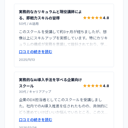
して、IT企業のAI推進部門への転職に成功し、年収も
大幅にアップしました。スクール選びは慎重に行いま
実務的なカリキュラムと現役講師によ
したが、ここを選んで心から良かったと思います。
★
★
★
★
★
★
★
★
★
★
4.8
る、即戦力スキルの習得
50代
/
AI活用
このスクールを受講して約3ヶ月が経ちましたが、想
像以上にスキルアップを実感しています。特にカリキ
ュラムの構成が実務を意識して設計されており、学ん
だことをすぐに仕事の現場で活用できる点が素晴らし
口コミの続きを読む
いです。講師の方も現役で活躍されている方が多く、
2025/11/13
教科書的な知識だけでなく、実際のプロジェクトで直
面する課題や解決策についても具体的に教えていただ
けました。受講料は決して安くはありませんが、得ら
実務的なAI導入手法を学べる企業向け
れるスキルとキャリアの可能性を考えると、十分に価
★
★
★
★
★
★
★
★
★
★
4.8
スクール
値のある投資だったと感じています。
30代
/
キャリアアップ
企業のDX担当者としてこのスクールを受講しまし
た。社内でのAI導入推進を任されたものの、具体的に
どう進めていけばいいか悩んでいたところ、このスク
ールのカリキュラムが実務に即した内容で非常に参考
口コミの続きを読む
になりました。ChatGPTの業務活用はもちろん、Dify
2025/12/26