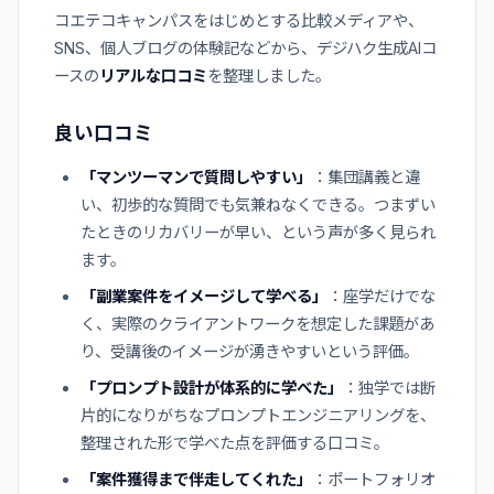
コエテコキャンパスをはじめとする比較メディアや、
SNS、個人ブログの体験記などから、デジハク生成AIコ
ースの
リアルな口コミ
を整理しました。
良い口コミ
「マンツーマンで質問しやすい」
：集団講義と違
い、初歩的な質問でも気兼ねなくできる。つまずい
たときのリカバリーが早い、という声が多く見られ
ます。
「副業案件をイメージして学べる」
：座学だけでな
く、実際のクライアントワークを想定した課題があ
り、受講後のイメージが湧きやすいという評価。
「プロンプト設計が体系的に学べた」
：独学では断
片的になりがちなプロンプトエンジニアリングを、
整理された形で学べた点を評価する口コミ。
「案件獲得まで伴走してくれた」
：ポートフォリオ