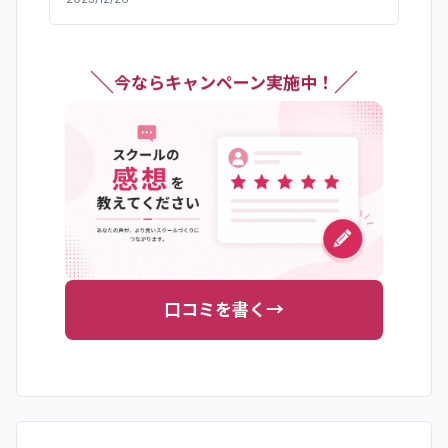
やMakeを使った自動化ワークフローの構築方法も学
べ、受講後すぐに社内のFAQ対応を自動化するプロジ
ェクトを立ち上げることができました。投資対効果は
＼
／
非常に高いと感じています。
今ならキャンペーン実施中！
→
口コミを書く