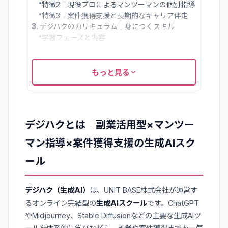
•
特徴2｜現役プロによるマンツーマンの個別指導
•
特徴3｜案件獲得支援と長期的なキャリア伴走
3
.
デジハクのカリキュラム｜身につくスキル
•
学習フェーズと内容
•
身につく代表的なスキル
4
.
デジハクの料金・プラン比較
•
支払い方法・割引について
もっと見る
5
.
デジハクの口コミ・評判
•
良い口コミ
•
気になる口コミ
6
.
デジハクがおすすめな人・おすすめできない人
デジハクとは｜副業活用型×マンツー
•
デジハクがおすすめな人
•
デジハクがおすすめできない人
マン指導×案件獲得支援の生成AIスク
7
.
デジハク受講開始までの流れ
ール
デジハク（生成AI）
は、UNIT BASE株式会社が運営す
るオンライン完結型の
生成AIスクール
です。ChatGPT
やMidjourney、Stable Diffusionなどの主要な生成AIツ