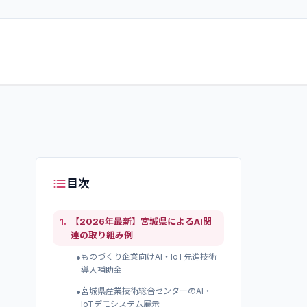
目次
1
.
【2026年最新】宮城県によるAI関
連の取り組み例
•
ものづくり企業向けAI・IoT先進技術
導入補助金
•
宮城県産業技術総合センターのAI・
IoTデモシステム展示