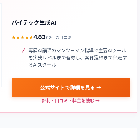
バイテック生成AI
4.83
★
★
★
★
★
★
★
★
★
★
(
12
件の口コミ)
専属AI講師のマンツーマン指導で主要AIツール
を実務レベルまで習得し、案件獲得まで伴走す
るAIスクール
公式サイトで詳細を見る →
評判・口コミ・料金を読む →