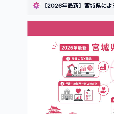
•
【2026年最新】宮城県によ
ヒューマンアカデミー
•
Winスクール
•
AI Academy
•
tech boost
•
SHIFT AI
•
デジハク
•
Tech Mentor
•
AI STEP
•
スタートAI
4
.
【FAQ】宮城県のAIスクールに関す
•
宮城県で通学できるAIスクールはあり
•
プログラミング未経験でもAIスクール
•
AIスクールの受講料を安く抑える方法
•
オンラインのAIスクールでも宮城県か
•
AIスクールを卒業後に活かせる仕事・