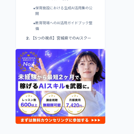
•
保育施設における生成AI活用集の公
開
•
教育現場へのAI活用ガイドブック整
備
2
.
【5つの視点】宮城県でのAIスクー
ルの選び方
•
通学型か・オンライン型か最初に決
める
•
目的に合ったコースを選ぶ
•
補助金・給付金の対象講座かどうか
を確認する
•
受講期間と料金のバランスで絞り込
む
•
サポート体制の手厚さを見る
3
.
宮城県でおすすめのAIスクール10選
•
バイテック生成AI（byTech）