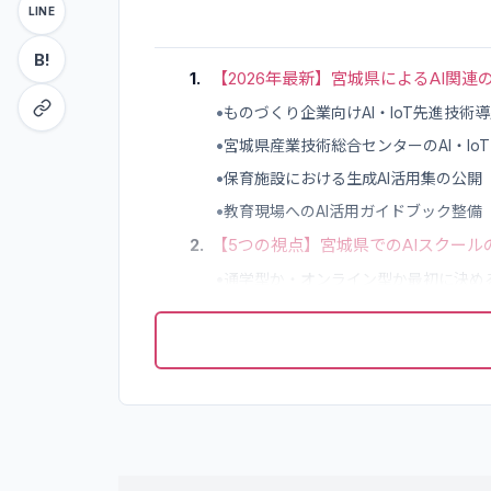
LINE
B!
1
.
【2026年最新】宮城県によるAI関連
•
ものづくり企業向けAI・IoT先進技術
•
宮城県産業技術総合センターのAI・Io
•
保育施設における生成AI活用集の公開
•
教育現場へのAI活用ガイドブック整備
2
.
【5つの視点】宮城県でのAIスクール
•
通学型か・オンライン型か最初に決め
•
目的に合ったコースを選ぶ
•
補助金・給付金の対象講座かどうかを
•
受講期間と料金のバランスで絞り込む
•
サポート体制の手厚さを見る
3
.
宮城県でおすすめのAIスクール10選
•
バイテック生成AI（byTech）