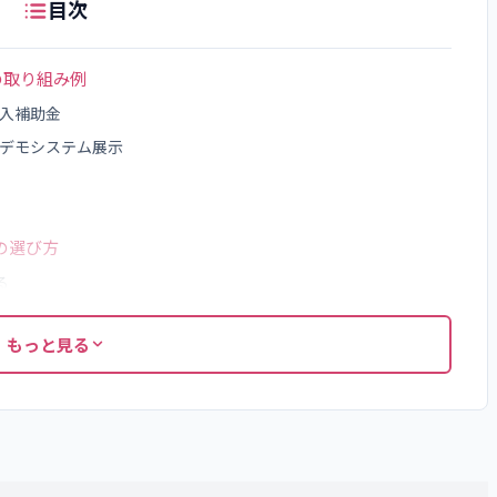
目次
の取り組み例
導入補助金
Tデモシステム展示
の選び方
る
もっと見る
確認する