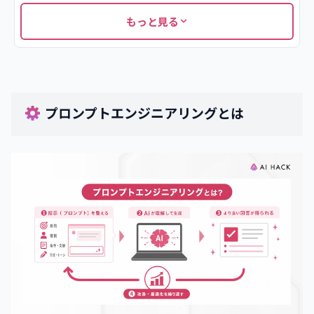
•
論理的思考力と課題分析力
もっと見る
•
業務課題を言語化する力
•
基礎的なプログラミング知識
•
継続的な学習意欲と情報収集力
4
.
プロンプトエンジニアスクールを選ぶ6つのポイント
プロンプトエンジニアリングとは
•
カリキュラムが実務に直結するか確認する
•
受講形態がライフスタイルに合うか確認する
•
講師の実績と指導体制をチェックする
•
料金体系と給付金制度の有無を比較する
•
受講生の口コミや評判を参考にする
•
卒業後のキャリアサポートにも目を向ける
5
.
【口コミ付き】プロンプトエンジニアリングを学べるAI
スクール9選
•
バイテック生成AI（byTech）
•
キカガク