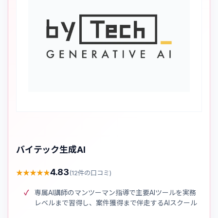
バイテック生成AI
4.83
★
★
★
★
★
★
★
★
★
★
(
12
件の口コミ)
専属AI講師のマンツーマン指導で主要AIツールを実務
レベルまで習得し、案件獲得まで伴走するAIスクール