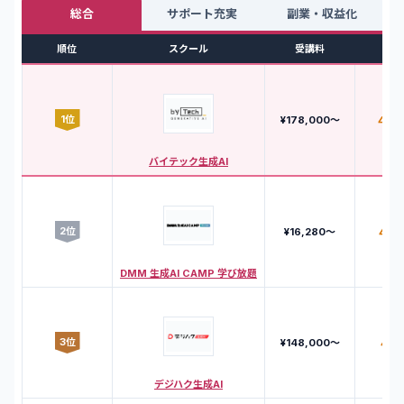
総合
サポート充実
副業・収益化
順位
スクール
受講料
評
1
位
4.8
¥178,000〜
バイテック生成AI
2
位
4.6
¥16,280〜
DMM 生成AI CAMP 学び放題
3
位
4.7
¥148,000〜
デジハク生成AI