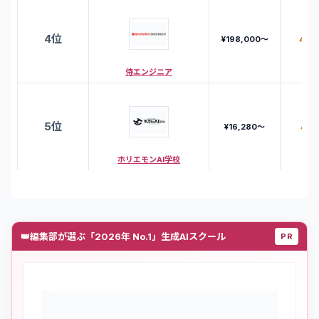
4
位
4.3
¥198,000〜
侍エンジニア
5
位
4.5
¥16,280〜
ホリエモンAI学校
👑
編集部が選ぶ「2026年 No.1」生成AIスクール
PR