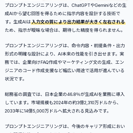
•
プロンプトエンジニアリングは、ChatGPTやGeminiなどの生
AI Academy（AIアカデミー）
成AIから望む回答を得るために指示内容を設計する技術で
•
SHIFT AI
す。生成AIは
入力文の質により出力結果が大きく左右される
•
DMM 生成AI CAMP 学び放題
ため、指示が曖昧な場合は、期待した精度を得られません。
•
データミックス
•
インターネット・アカデミー
プロンプトエンジニアリングは、命令内容・前提条件・出力
•
スタアカ
形式の明確な設計により、AI本来の性能を引き出せます。実
•
デジタルハリウッド
務では、企業向けFAQ作成やマーケティング文の生成、エン
6
.
プロンプトエンジニアスクールに関するよくある質問
ジニアのコード作成支援など幅広い用途で活用が進んでいる
•
プロンプトエンジニアスクールは未経験でも受講できま
状況です。
すか？
•
プロンプトエンジニアスクールの受講期間はどのくらい
総務省の調査では、日本企業の46.8％が生成AIを業務に導入
ですか？
しています。市場規模も2024年の約3億2,310万ドルから、
•
プロンプトエンジニアスクールの料金相場はいくらです
2033年に14億5,000万ドルへ拡大される見込みです。
か？
•
プロンプトエンジニアスクールで給付金は利用できます
プロンプトエンジニアリングは、今後のキャリア形成におい
か?