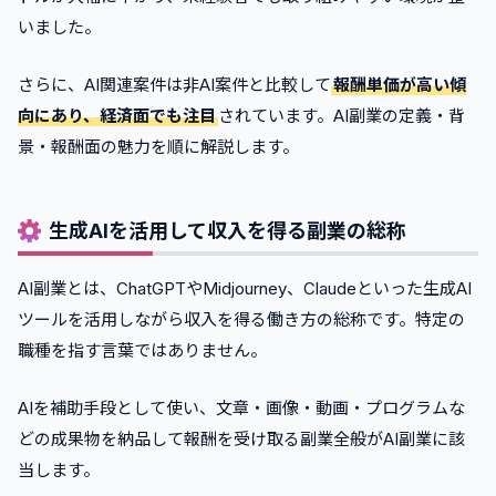
•
AI音楽・BGM生成（1曲3,000〜1万円）
いました。
•
GPTs・Difyアプリ販売（月数千〜数万円のストック）
•
広告クリエイティブ制作（1セット2〜10万円）
さらに、AI関連案件は非AI案件と比較して
報酬単価が高い傾
•
AI絵本・Kindle出版（KDP）（1冊数百円×印税）
向にあり、経済面でも注目
されています。AI副業の定義・背
•
note / Brain でAIプロンプト集販売（単価3,000〜1万
景・報酬面の魅力を順に解説します。
円）
•
AI研修・講師業務（1日10〜50万円）
4
.
【ジャンル別】AI副業に使えるおすすめツール10選
生成AIを活用して収入を得る副業の総称
•
文章生成｜ChatGPT・Claude
AI副業とは、ChatGPTやMidjourney、Claudeといった生成AI
•
画像生成｜Midjourney・nanobanana・Imagen 2.0
ツールを活用しながら収入を得る働き方の総称です。特定の
•
動画生成・編集｜Runway ML
職種を指す言葉ではありません。
•
音声・文字起こし｜Whisper
•
デザイン｜Canva
AIを補助手段として使い、文章・画像・動画・プログラムな
•
業務自動化｜Dify・n8n
どの成果物を納品して報酬を受け取る副業全般がAI副業に該
5
.
【FAQ】AI副業に関するよくある質問
当します。
•
AI副業は本当に稼げる？怪しくない？