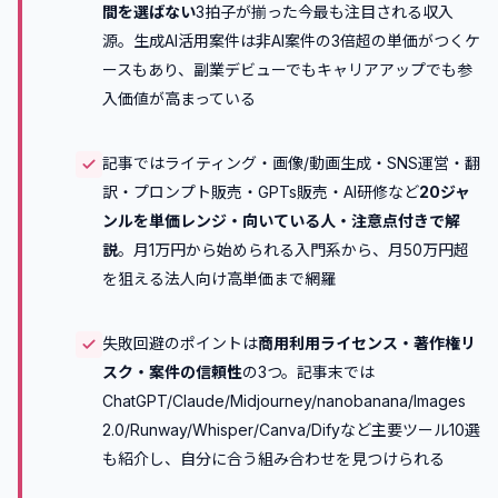
間を選ばない
3拍子が揃った今最も注目される収入
源。生成AI活用案件は非AI案件の3倍超の単価がつくケ
ースもあり、副業デビューでもキャリアアップでも参
入価値が高まっている
記事ではライティング・画像/動画生成・SNS運営・翻
訳・プロンプト販売・GPTs販売・AI研修など
20ジャ
ンルを単価レンジ・向いている人・注意点付きで解
説
。月1万円から始められる入門系から、月50万円超
を狙える法人向け高単価まで網羅
失敗回避のポイントは
商用利用ライセンス・著作権リ
スク・案件の信頼性
の3つ。記事末では
ChatGPT/Claude/Midjourney/nanobanana/Images
2.0/Runway/Whisper/Canva/Difyなど主要ツール10選
も紹介し、自分に合う組み合わせを見つけられる