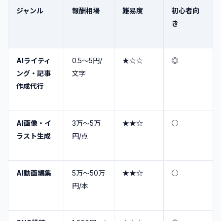
ジャンル
報酬相場
難易度
初心者向
き
AIライティ
0.5〜5円/
★☆☆
◎
ング・記事
文字
作成代行
AI画像・イ
3万〜5万
★★☆
○
ラスト生成
円/点
AI動画編集
5万〜50万
★★☆
○
円/本