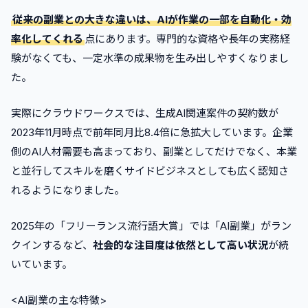
•
スマートフォンだけでできるAI副業はある？
従来の副業との大きな違いは、AIが作業の一部を自動化・効
•
率化してくれる
点にあります。専門的な資格や長年の実務経
副業初心者はどのジャンルから始めるべき？
験がなくても、一定水準の成果物を生み出しやすくなりまし
•
AI副業詐欺を見分けるポイントは？
た。
•
本業が忙しくても隙間時間でできる？
6
.
まとめ
実際にクラウドワークスでは、生成AI関連案件の契約数が
2023年11月時点で前年同月比8.4倍に急拡大しています。企業
側のAI人材需要も高まっており、副業としてだけでなく、本業
と並行してスキルを磨くサイドビジネスとしても広く認知さ
れるようになりました。
2025年の「フリーランス流行語大賞」では「AI副業」がラン
クインするなど、
社会的な注目度は依然として高い状況
が続
いています。
<AI副業の主な特徴>