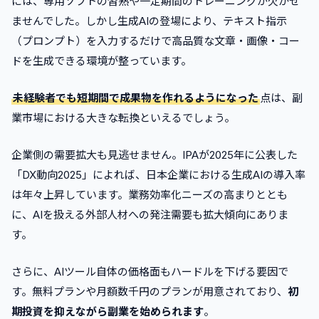
には、専用ソフトの習熟や一定期間のトレーニングが欠かせ
ませんでした。しかし生成AIの登場により、テキスト指示
（プロンプト）を入力するだけで高品質な文章・画像・コー
ドを生成できる環境が整っています。
未経験者でも短期間で成果物を作れるようになった
点は、副
業市場における大きな転換といえるでしょう。
企業側の需要拡大も見逃せません。IPAが2025年に公表した
「DX動向2025」によれば、日本企業における生成AIの導入率
は年々上昇しています。業務効率化ニーズの高まりととも
に、AIを扱える外部人材への発注需要も拡大傾向にありま
す。
さらに、AIツール自体の価格面もハードルを下げる要因で
す。無料プランや月額数千円のプランが用意されており、
初
期投資を抑えながら副業を始められます
。