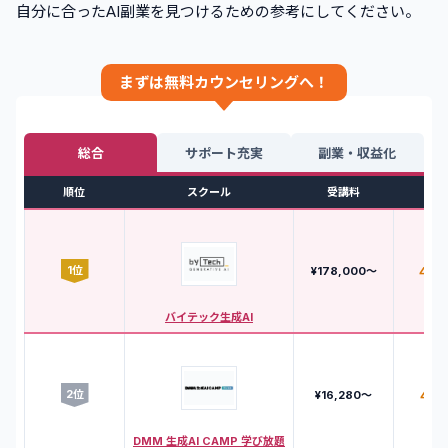
自分に合ったAI副業を見つけるための参考にしてください。
まずは無料カウンセリングへ！
総合
サポート充実
副業・収益化
順位
スクール
受講料
評
1
位
4.8
¥178,000〜
バイテック生成AI
2
位
4.6
¥16,280〜
DMM 生成AI CAMP 学び放題