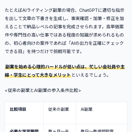
たとえばAIライティング副業の場合、ChatGPTに適切な指示
を出して文章の下書きを生成し、事実確認・加筆・修正を加
えることで納品レベルの記事を完成させられます。高単価案
件や専門性の高い仕事ではある程度の知識が求められるもの
の、初心者向けの案件であれば「AIの出力を正確にチェック
できる目」を持つだけで挑戦可能です。
副業を始める心理的ハードルが低い点は、忙しい会社員や主
婦・学生にとって大きなメリット
といえるでしょう。
<従来の副業とAI副業の参入条件比較>
比較項目
従来の副業
AI副業
必要な学習期間
数ヶ月〜半
数日〜数週間程度