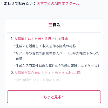
あわせて読みたい：
おすすめのAI副業スクール
目次
1
.
AI副業とは｜定義と注目される理由
•
生成AIを活用して収入を得る副業の総称
•
AIツールの普及で副業の参入ハードルが大幅に下がった
背景
•
生成AI活用案件は非AI案件の3倍超の報酬になるケースも
2
.
AI副業が初心者にもおすすめできる4つの理由
•
専門知識がなくても始められる
•
初期費用がほとんどかからない
•
場所・時間を選ばずに取り組める
もっと見る
•
AIスキル自体がそのままキャリアに直結する