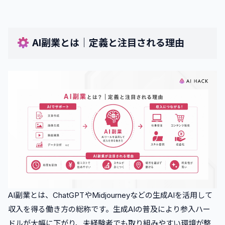
3
.
おすすめAI副業20選
•
AIライティング・記事作成代行（0.5〜5円/文字）
•
AI画像・イラスト生成（3万〜5万円/点）
AI副業とは｜定義と注目される理由
•
AI動画編集（5万〜50万円/本）
•
SNS投稿文・アカウント運営代行（1,200円〜/時間）
•
翻訳・ローカライズ（5〜8円/単語）
•
文字起こし・テープ起こし（90〜260円/分）
•
プロンプト作成・販売（5,000〜3万円/個）
•
資料・スライド作成代行（3万〜10万円/10ページ）
•
AIプログラミング・アプリ開発（30万〜200万円/件）
•
Webサイト・LP制作（5万円〜/ページ）
•
データ収集・入力・分析（1,000〜1万円/100件）
•
チャットボット構築（3万〜5万円/件）
AI副業とは、ChatGPTやMidjourneyなどの生成AIを活用して
•
電子書籍（eBook）制作・販売
収入を得る働き方の総称です。生成AIの普及により参入ハー
•
AI音声・ナレーション制作（1本5,000〜3万円）
ドルが大幅に下がり、未経験者でも取り組みやすい環境が整