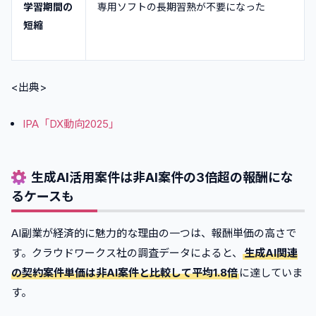
学習期間の
専用ソフトの長期習熟が不要になった
短縮
<出典>
IPA「DX動向2025」
生成AI活用案件は非AI案件の3倍超の報酬にな
るケースも
AI副業が経済的に魅力的な理由の一つは、報酬単価の高さで
す。クラウドワークス社の調査データによると、
生成AI関連
の契約案件単価は非AI案件と比較して平均1.8倍
に達していま
す。