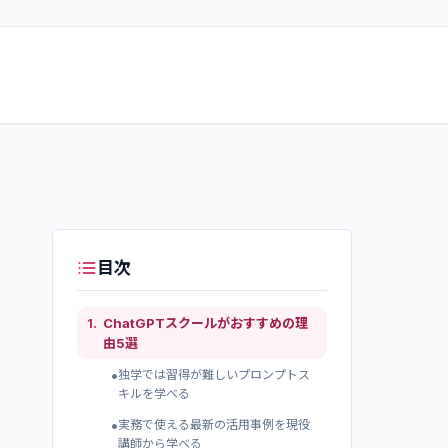
目次
1
.
ChatGPTスクールがおすすめの理
由5選
•
独学では習得が難しいプロンプトス
キルを学べる
•
実務で使える最新の活用事例を現役
講師から学べる