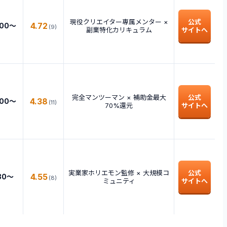
現役クリエイター専属メンター ×
公式
4.72
000〜
(
9
)
副業特化カリキュラム
サイトへ
完全マンツーマン × 補助金最大
公式
4.38
000〜
(
11
)
70%還元
サイトへ
実業家ホリエモン監修 × 大規模コ
公式
4.55
80〜
(
8
)
ミュニティ
サイトへ