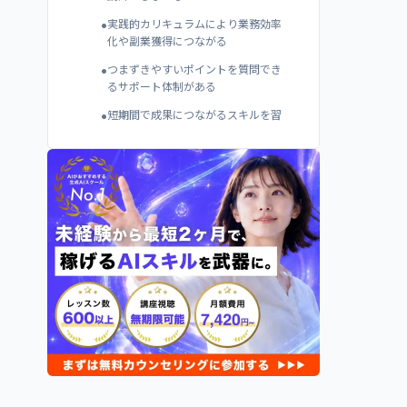
•
実践的カリキュラムにより業務効率
化や副業獲得につながる
•
つまずきやすいポイントを質問でき
るサポート体制がある
•
短期間で成果につながるスキルを習
得できる
2
.
ChatGPTスクールを選ぶ際の注意点
7つ
•
自分の学習目的に合ったカリキュラ
ム内容か確認する
•
初心者向けか中上級者向けか対象レ
ベルをチェックする
•
受講形式がオンラインか対面か自分
に合う方を選ぶ
•
質問サポートの回数制限や対応時間
を事前に把握する
•
卒業生の口コミや実績から講師の質
を見極める