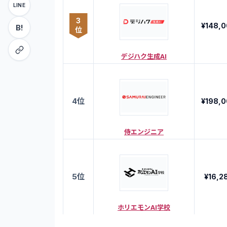
LINE
3
¥148,
B!
位
デジハク生成AI
4
位
¥198,
侍エンジニア
5
位
¥16,2
ホリエモンAI学校