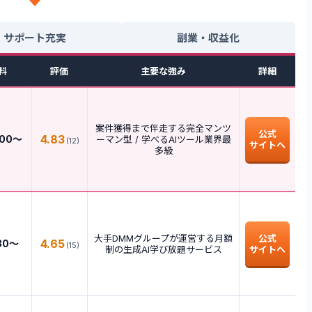
サポート充実
副業・収益化
料
評価
主要な強み
詳細
案件獲得まで伴走する完全マンツ
公式
4.83
000〜
ーマン型 / 学べるAIツール業界最
(
12
)
サイトへ
多級
大手DMMグループが運営する月額
公式
4.65
80〜
(
15
)
制の生成AI学び放題サービス
サイトへ