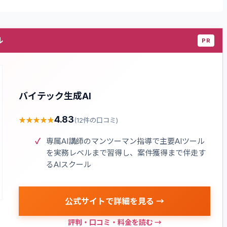
ル
PR
バイテック生成AI
4.83
★
★
★
★
★
★
★
★
★
★
(
12
件の口コミ)
専属AI講師のマンツーマン指導で主要AIツール
を実務レベルまで習得し、案件獲得まで伴走す
るAIスクール
公式サイトで詳細を見る →
評判・口コミ・料金を読む →