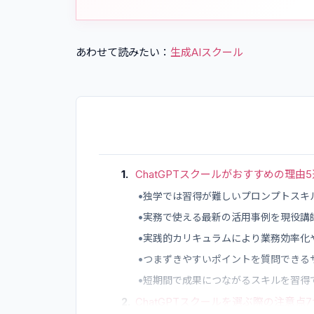
あわせて読みたい：
生成AIスクール
1
.
ChatGPTスクールがおすすめの理由5
•
独学では習得が難しいプロンプトスキ
•
実務で使える最新の活用事例を現役講
•
実践的カリキュラムにより業務効率化
•
つまずきやすいポイントを質問できる
•
短期間で成果につながるスキルを習得
2
.
ChatGPTスクールを選ぶ際の注意点7