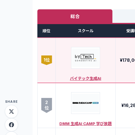
総合
順位
スクール
受講
1
位
¥178,
バイテック生成AI
SHARE
2
¥16,2
位
DMM 生成AI CAMP 学び放題