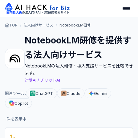
国内最大級
の
法人向けAI・DX研修検索サイト
TOP
/
法人向けサービス
/
NotebookLM研修
NotebookLM
研修を提供す
る法人向けサービス
NotebookLM
の法人研修・導入支援サービスを比較でき
ます。
対話AI / チャットAI
関連ツール:
ChatGPT
Claude
Gemini
Copilot
1
件を表示中
1