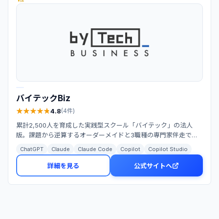
位
バイテックBiz
★
★
★
★
★
★
★
★
★
★
4.8
(
4
件)
累計2,500人を育成した実践型スクール「バイテック」の法人
版。課題から逆算するオーダーメイドと3職種の専門家伴走で組
織全体へAIを定着させる。
ChatGPT
Claude
Claude Code
Copilot
Copilot Studio
詳細を見る
公式サイトへ