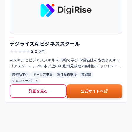
デジライズAIビジネススクール
★
★
★
★
★
★
★
★
★
★
0.0
(
0
件)
AIスキルとビジネススキルを両輪で学び市場価値を高めるAIキャ
リアスクール。200本以上のAI動画見放題×無制限チャット×コミ
ュニティで、業務効率化からキャリアアップまで支援。
業務効率化
キャリア支援
案件獲得支援
実践型
チャットサポート
詳細を見る
公式サイトへ