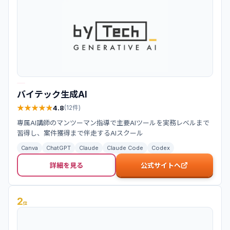
バイテック生成AI
★
★
★
★
★
★
★
★
★
★
4.8
(
12
件)
専属AI講師のマンツーマン指導で主要AIツールを実務レベルまで
習得し、案件獲得まで伴走するAIスクール
Canva
ChatGPT
Claude
Claude Code
Codex
詳細を見る
公式サイトへ
2
位