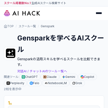
スクール掲載数No.1
生成AIスクール検索サイト
TOP
/
スクール一覧
/
Genspark
Genspark
を学べるAIスクー
ル
Genspark
の活用スキルを学べるスクールを比較できま
す。
対話AI / チャットAI
のツール一覧へ
関連ツール:
ChatGPT
Claude
Gemini
Copilot
Perplexity
Felo
NotebookLM
Grok
2
校を表示中
1
位