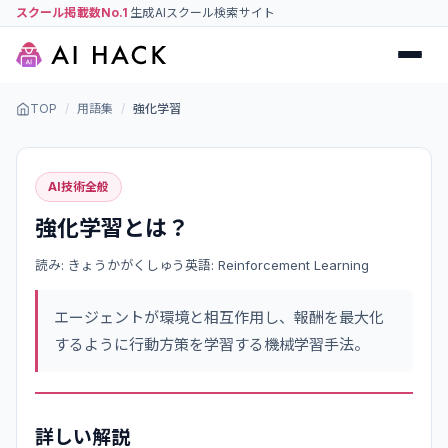
スクール掲載数No.1
生成AIスクール検索サイト
TOP
/
用語集
/
強化学習
AI技術全般
強化学習
とは？
読み:
きょうかがくしゅう
英語:
Reinforcement Learning
エージェントが環境と相互作用し、報酬を最大化
するように行動方策を学習する機械学習手法。
詳しい解説