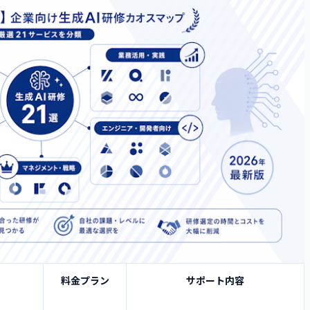
されるのか
地が大きい
きる
ル&quot;を組織的に取り除ける
大幅に抑えられる
4つ
料金プラン
サポート内容
リスキリングを推進したい