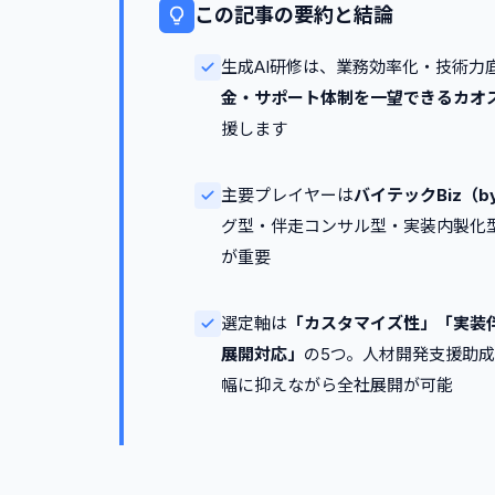
この記事の要約と結論
生成AI研修は、業務効率化・技術
金・サポート体制を一望できるカオ
援します
主要プレイヤーは
バイテックBiz（byT
グ型・伴走コンサル型・実装内製化
が重要
選定軸は
「カスタマイズ性」「実装
展開対応」
の5つ。人材開発支援助
幅に抑えながら全社展開が可能