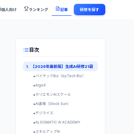
個人向け
ランキング
記事
研修を探す
目次
1
.
【2026年最新版】生成AI研修21選
•
バイテックBiz（byTech Biz）
•
AlgoX
•
ホリエモンAIスクール
•
AI道場（Stock Sun）
•
デジライズ
•
ALGOMATIC AI ACADEMY
•
スキルアップAI