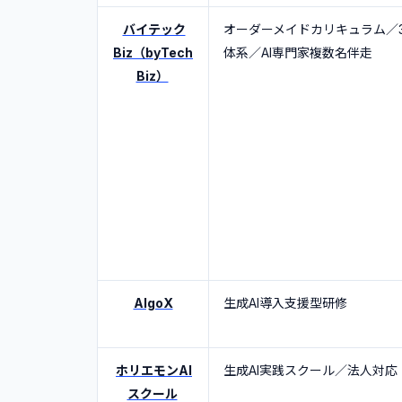
4
.
生成AI研修を選ぶ際のポイント5選
•
自社の課題・目的に合わせてカスタマ
バイテック
オーダーメイドカリキュラム／
Biz（byTech
体系／AI専門家複数名伴走
•
受講者のレベルに応じた段階設計があ
Biz）
•
ハンズオン・ワークショップが含まれ
•
研修後のフォローアップ体制が充実し
•
費用対効果がマッチするか
5
.
生成AI研修を対象にした補助・助成制
AlgoX
生成AI導入支援型研修
ホリエモンAI
生成AI実践スクール／法人対応
スクール