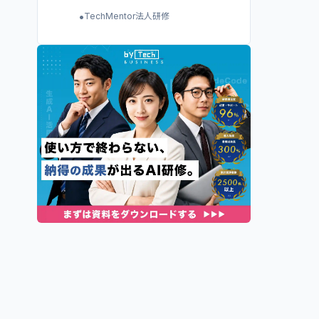
•
TechMentor法人研修
•
DMM 生成AI CAMP DX研修
•
アドカル
•
SHIFT AI for Biz
•
キカガク for Business
•
AIネイティブ
•
WEEL
•
ウズカレBiz
•
Q.E.D
•
AVILEN
•
ナレフルチャット
•
侍エンジニア Biz
•
ガラパゴスAI
•
AX CAMP