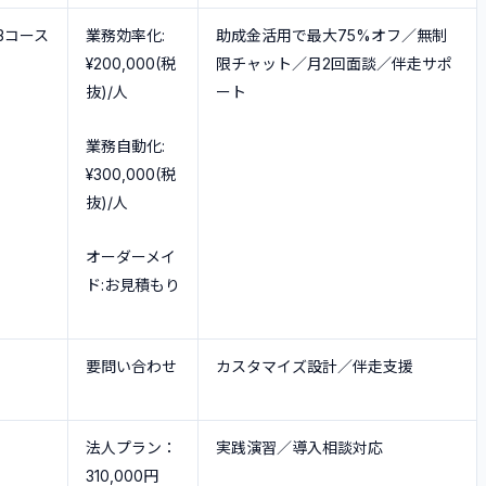
イズできるか
3コース
業務効率化:
助成金活用で最大75%オフ／無制
¥200,000(税
限チャット／月2回面談／伴走サポ
るか
抜)/人
ート
ているか
ているか
業務自動化:
¥300,000(税
度
抜)/人
オーダーメイ
ド:お見積もり
要問い合わせ
カスタマイズ設計／伴走支援
法人プラン：
実践演習／導入相談対応
310,000円