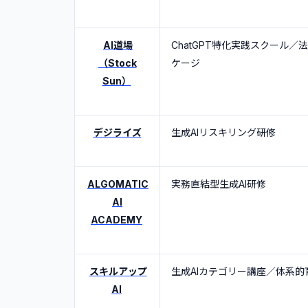
AI道場
ChatGPT特化実践スクール／
（Stock
ケージ
Sun）
デジライズ
生成AIリスキリング研修
ALGOMATIC
実務直結型生成AI研修
AI
ACADEMY
スキルアップ
生成AIカテゴリー講座／体系的
AI