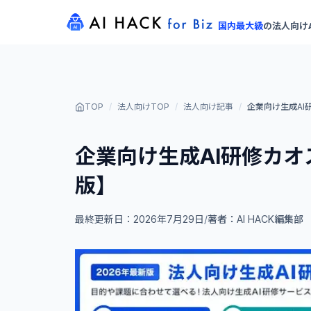
国内最大級
の
法人向け
TOP
/
法人向けTOP
/
法人向け記事
/
企業向け生成AI
企業向け生成AI研修カオ
版】
最終更新日：
2026年7月29日
/
著者：
AI HACK編集部