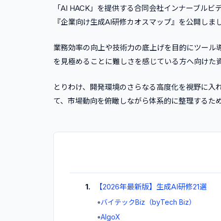
「AI HACK」を提供する合同会社インナーブルビデオ
『企業向け生成AI研修カオスマップ』を公開しま
業務効率の向上や技術力の底上げを目的にツール
を見極めることに難しさを感じている方へ向けた
とりわけ、開発環境のさらなる高度化を視野に入れ
て、市場動向を俯瞰しながら体系的に整理するた
1
.
【2026年最新版】生成AI研修21選
•
バイテックBiz（byTech Biz）
•
AlgoX