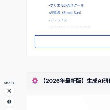
•
ホリエモンAIスクール
•
AI道場（Stock Sun）
•
デジライズ
•
ALGOMATIC AI ACADEMY
•
スキルアップAI
•
TechMentor法人研修
•
DMM 生成AI CAMP DX研修
•
アドカル
•
SHIFT AI for Biz
•
キカガク for Business
•
AIネイティブ
【2026年最新版】生成AI研
SHARE
•
WEEL
•
ウズカレBiz
•
Q.E.D
•
AVILEN