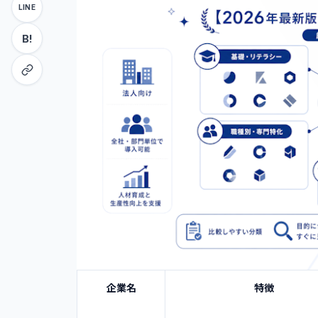
LINE
•
ナレフルチャット
•
B!
侍エンジニア Biz
•
ガラパゴスAI
•
AX CAMP
2
.
【4つの理由】生成AI研修がなぜ注目
•
国内企業のAI活用率はまだ低く導入余
•
属人的な業務ノウハウをAIで標準化で
•
社員の&quot;AIに対する心理的ハード
•
補助金・助成金の活用で導入コストを
3
.
生成AI研修を導入すべき企業の共通点
•
社員のAIリテラシーにばらつきがある
•
DX推進が進んでいない
•
定型業務のボリュームが多い
企業名
特徴
•
採用競争力を高めたい、または社員の