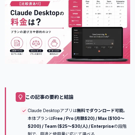
この記事の要約と結論
Claude Desktopアプリは
無料でダウンロード可能
。
本体プランは
Free / Pro (月額$20) / Max ($100〜
$200) / Team ($25〜$30/人) / Enterprise
の段階
制で、用途と使用量に応じて選べる