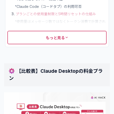
•
Claude Code（コードタブ）の利用可否
3
.
プランごとの使用量制限と5時間リセットの仕組み
•
使用量はメッセージ数ではなくトークン消費で計算され
る
•
5時間ごとにリセットされるセッション制限
もっと見る
•
週間・月間の上限が別途存在する場合がある
•
制限に達した場合の挙動と再利用までの流れ
4
.
Claude Desktopのプランの選び方4パターン
•
たまに使う程度ならFreeプランを利用する
【比較表】Claude Desktopの料金プラ
•
定期的に使うならまずProプランから始める
ン
•
1日中使い倒すならMaxプランを検討する
•
5人以上の組織で導入するならTeamプランが適している
5
.
Claude Desktopの料金を抑える3つのコツ
•
年間プランを選んで月額換算のコストを下げる
•
通常チャットとClaude Code・Coworkを使い分けて消