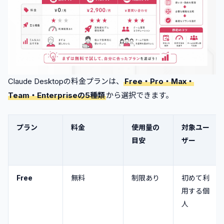
費量を抑える
•
Extra Usage（超過課金）を必要なときだけ有効にする
6
.
【FAQ】Claude Desktopの料金に関するよくある質問
•
Claude Desktopのダウンロード自体に料金はかかりま
すか？
•
ProプランでもClaude Codeは使えますか？
Claude Desktopの料金プランは、
Free・Pro・Max・
•
有料プランへのサインアップはどうやりますか？
Team・Enterpriseの5種類
から選択できます。
•
有料プランのキャンセル方法と返金の注意点を知りたい
です
プラン
料金
使用量の
対象ユー
7
.
まとめ
目安
ザー
Free
無料
制限あり
初めて利
用する個
人